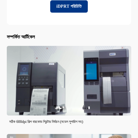
iDPRT পরিচিতি
সম্পর্কিত আর্টিকেল
সঠিক 600dpi শিল্প বারকোড প্রিন্টার নির্বাচন (মডেল সুপারিশ সহ)