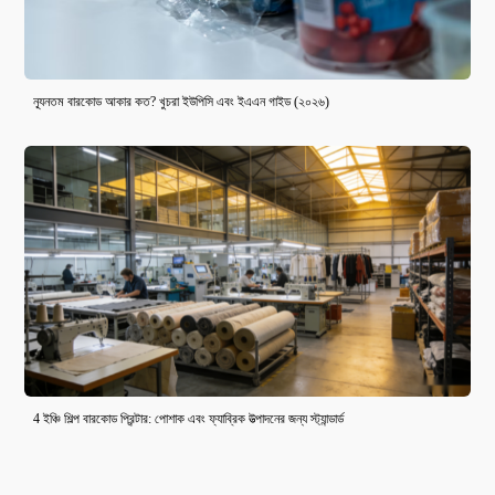
ন্যূনতম বারকোড আকার কত? খুচরা ইউপিসি এবং ইএএন গাইড (২০২৬)
4 ইঞ্চি শিল্প বারকোড প্রিন্টার: পোশাক এবং ফ্যাব্রিক উত্পাদনের জন্য স্ট্যান্ডার্ড