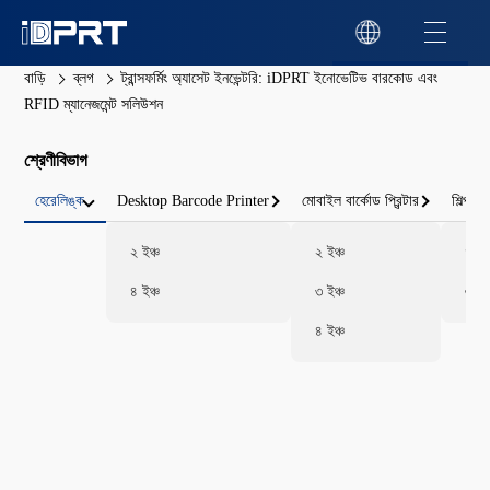
বাড়ি
ব্লগ
ট্রান্সফর্মিং অ্যাসেট ইনভেন্টরি: iDPRT ইনোভেটিভ বারকোড এবং
RFID ম্যানেজমেন্ট সলিউশন
শ্রেণীবিভাগ
হেরেলিঙ্ক
Desktop Barcode Printer
মোবাইল বার্কোড প্রিন্টার
শিল্প বার
২ ইঞ্চ
২ ইঞ্চ
৪ ইঞ্
৪ ইঞ্চ
৩ ইঞ্চ
৬ ইঞ্
৪ ইঞ্চ