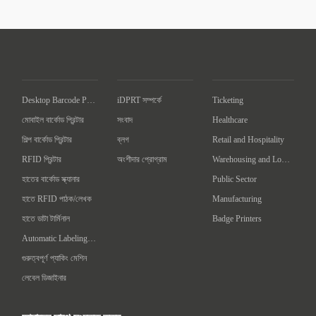
Desktop Barcode Printer
iDPRT সম্পর্কে
Ticketing
মোবাইল বার্কোড প্রিন্টার
সংবাদ
Healthcare
শিল্প বার্কোড প্রিন্টার
ব্লগ
Retail and Hospitality
RFID প্রিন্টার
অংশীদার প্রোগ্রাম
Warehousing and Logistics
হাতের বার্কোড স্ক্যানার
Public Sector
হাতে RFID পাঠক/লেখক
Manufacturing
হাতে ডাটা টার্মিনাল
Badge Printers
Automatic Labeling Machine
গুরুত্বপূর্ণ প্যাকিং মেশিন
লেবেল ডিজাইনার